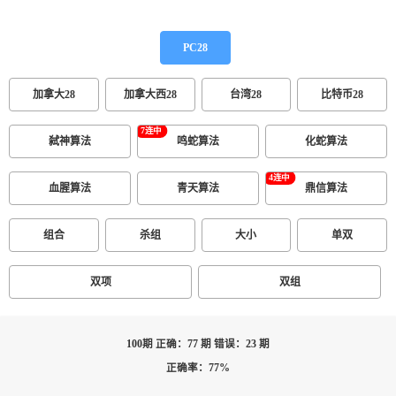
PC28
加拿大28
加拿大西28
台湾28
比特币28
弑神算法
鸣蛇算法
化蛇算法
血腥算法
青天算法
鼎信算法
组合
杀组
大小
单双
双项
双组
100期 正确：77 期 错误：23 期
正确率：77%