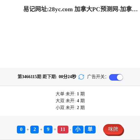
易记网址:28yc.com 加拿大PC预测网-加拿大28开奖|PC结果预测官网_专业的加拿大pc预测数据网站!
第
3466115
期 距下期:
00
分
24
秒
广告开关：
大单
未开:
1
期
大双
未开:
4
期
小双
未开:
2
期
0
2
9
11
小
单
咪牌
+
+
=
-