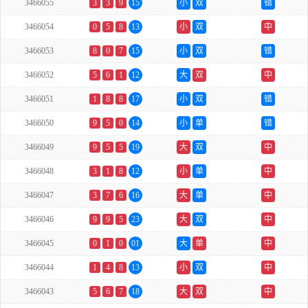
3466055
3
3
9
15
小
双
错
3466054
0
5
8
13
小
双
中
3466053
8
0
7
15
小
双
错
3466052
5
6
1
12
大
双
中
3466051
1
8
8
17
小
双
错
3466050
9
5
0
14
小
单
错
3466049
9
5
5
19
大
双
中
3466048
3
1
8
12
小
单
中
3466047
3
7
6
16
大
单
中
3466046
9
9
5
23
大
双
中
3466045
0
1
0
01
大
单
中
3466044
1
4
8
13
小
双
中
3466043
5
6
7
18
大
双
中