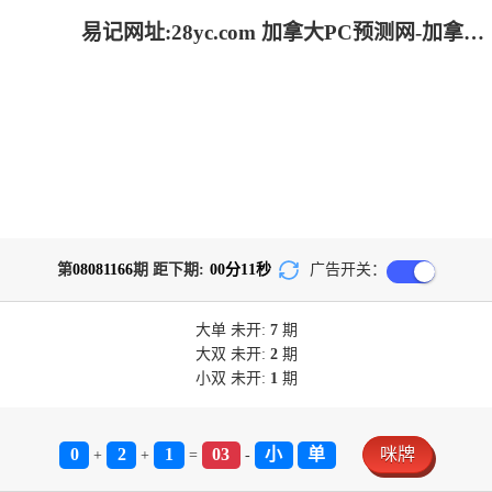
易记网址:28yc.com 加拿大PC预测网-加拿大28开奖|PC结果预测官网_专业的加拿大pc预测数据网站!
第
08081166
期 距下期:
00
分
11
秒
广告开关：
大单
未开:
7
期
大双
未开:
2
期
小双
未开:
1
期
0
2
1
03
小
单
咪牌
+
+
=
-