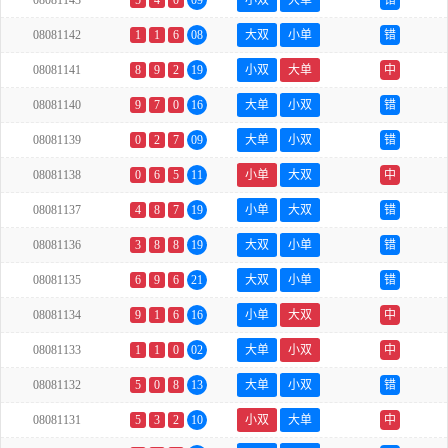
08081143
5
4
0
09
小双
大单
错
08081142
1
1
6
08
大双
小单
错
08081141
8
9
2
19
小双
大单
中
08081140
9
7
0
16
大单
小双
错
08081139
0
2
7
09
大单
小双
错
08081138
0
6
5
11
小单
大双
中
08081137
4
8
7
19
小单
大双
错
08081136
3
8
8
19
大双
小单
错
08081135
6
9
6
21
大双
小单
错
08081134
9
1
6
16
小单
大双
中
08081133
1
1
0
02
大单
小双
中
08081132
5
0
8
13
大单
小双
错
08081131
5
3
2
10
小双
大单
中