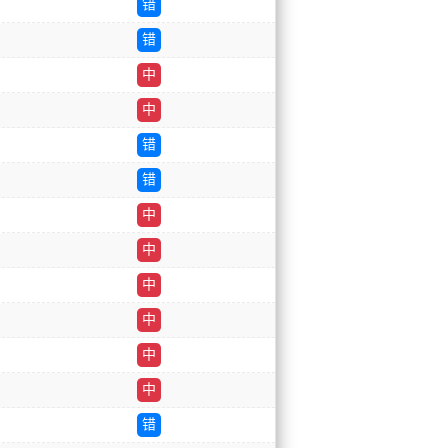
错
错
中
中
错
错
中
中
中
中
中
中
错