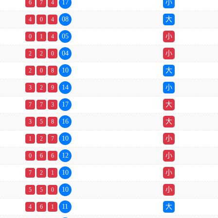
17
小
6
7
4
08
大
4
0
4
05
小
0
1
4
04
小
2
2
0
10
大
2
0
8
14
小
3
2
9
17
大
7
7
3
16
大
3
5
8
10
小
1
2
7
12
小
0
6
6
10
小
7
2
1
10
小
5
5
0
11
大
4
6
1