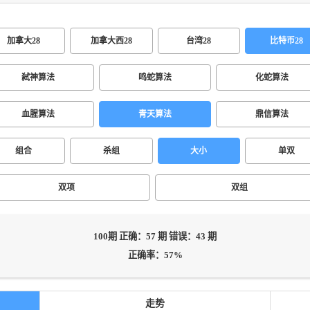
加拿大28
加拿大西28
台湾28
比特币28
弑神算法
鸣蛇算法
化蛇算法
血腥算法
青天算法
鼎信算法
组合
杀组
大小
单双
双项
双组
100期 正确：57 期 错误：43 期
正确率：57%
走势