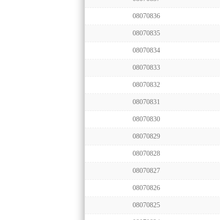
08070836
08070835
08070834
08070833
08070832
08070831
08070830
08070829
08070828
08070827
08070826
08070825