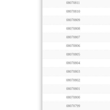
08070811
08070810
08070809
08070808
08070807
08070806
08070805
08070804
08070803
08070802
08070801
08070800
08070799