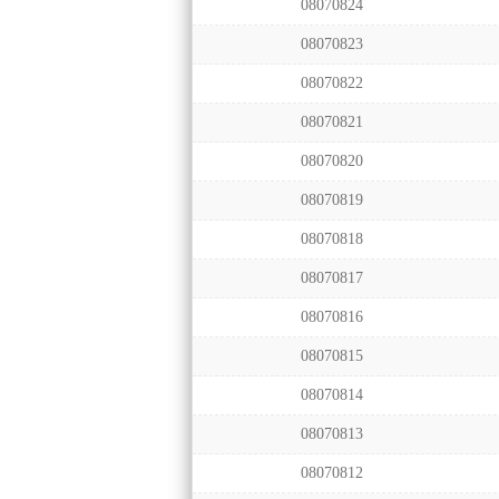
08070824
08070823
08070822
08070821
08070820
08070819
08070818
08070817
08070816
08070815
08070814
08070813
08070812