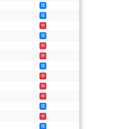
错
错
中
错
中
中
错
中
中
中
错
中
错