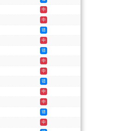
中
中
错
中
错
中
中
错
中
中
错
中