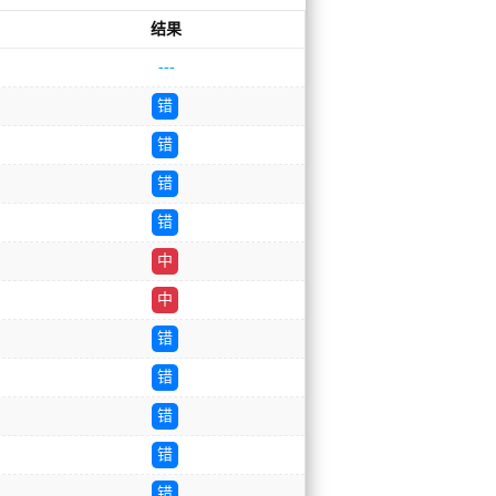
结果
---
错
错
错
错
中
中
错
错
错
错
错