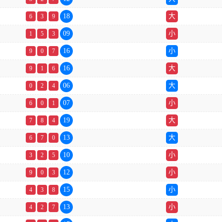
18
大
6
3
9
09
小
1
5
3
16
小
9
0
7
16
大
9
1
6
06
大
0
2
4
07
小
6
0
1
19
大
7
8
4
13
大
6
7
0
10
小
3
2
5
12
小
9
0
3
15
小
4
3
8
13
小
4
2
7