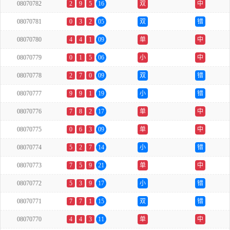
08070782
2
9
5
16
双
中
08070781
0
3
2
05
双
错
08070780
4
4
1
09
单
中
08070779
0
1
5
06
小
中
08070778
2
7
0
09
双
错
08070777
9
9
1
19
小
错
08070776
7
8
2
17
单
中
08070775
0
6
3
09
单
中
08070774
5
2
7
14
小
错
08070773
7
5
9
21
单
中
08070772
5
3
9
17
小
错
08070771
7
7
1
15
双
错
08070770
4
4
3
11
单
中