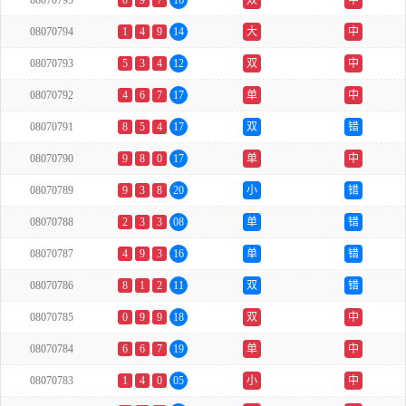
08070795
0
9
7
16
双
中
08070794
1
4
9
14
大
中
08070793
5
3
4
12
双
中
08070792
4
6
7
17
单
中
08070791
8
5
4
17
双
错
08070790
9
8
0
17
单
中
08070789
9
3
8
20
小
错
08070788
2
3
3
08
单
错
08070787
4
9
3
16
单
错
08070786
8
1
2
11
双
错
08070785
0
9
9
18
双
中
08070784
6
6
7
19
单
中
08070783
1
4
0
05
小
中