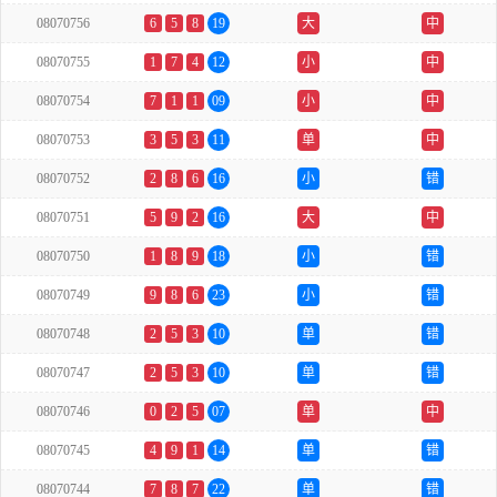
08070756
6
5
8
19
大
中
08070755
1
7
4
12
小
中
08070754
7
1
1
09
小
中
08070753
3
5
3
11
单
中
08070752
2
8
6
16
小
错
08070751
5
9
2
16
大
中
08070750
1
8
9
18
小
错
08070749
9
8
6
23
小
错
08070748
2
5
3
10
单
错
08070747
2
5
3
10
单
错
08070746
0
2
5
07
单
中
08070745
4
9
1
14
单
错
08070744
7
8
7
22
单
错