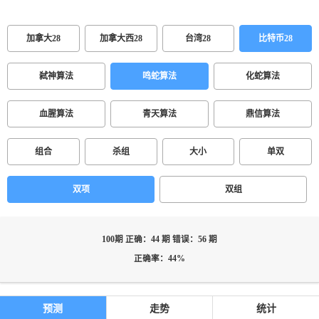
加拿大28
加拿大西28
台湾28
比特币28
弑神算法
鸣蛇算法
化蛇算法
血腥算法
青天算法
鼎信算法
组合
杀组
大小
单双
双项
双组
100期 正确：44 期 错误：56 期
正确率：44%
预测
走势
统计