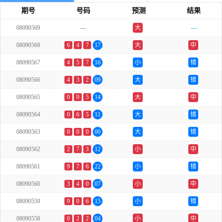
期号
号码
预测
结果
08090569
---
大
---
单
08090568
6
4
7
17
大
中
08090567
4
5
7
16
小
错
08090566
4
3
2
09
大
错
08090565
0
9
5
14
大
中
08090564
0
6
5
11
大
错
08090563
0
0
0
00
大
错
08090562
2
7
3
12
小
中
08090561
9
7
6
22
小
错
08090560
3
4
0
07
小
中
08090559
9
0
6
15
小
错
08090558
0
2
2
04
小
中