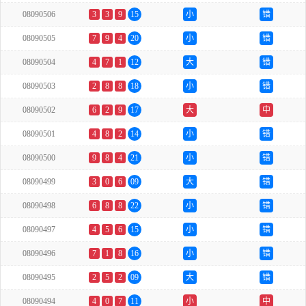
08090506
3
3
9
15
小
错
08090505
7
9
4
20
小
错
08090504
4
7
1
12
大
错
08090503
2
8
8
18
小
错
08090502
6
2
9
17
大
中
08090501
4
8
2
14
小
错
08090500
9
8
4
21
小
错
08090499
3
0
6
09
大
错
08090498
6
8
8
22
小
错
08090497
4
5
6
15
小
错
08090496
7
1
8
16
小
错
08090495
2
5
2
09
大
错
08090494
4
0
7
11
小
中