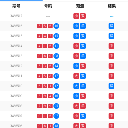
期号
号码
预测
结果
3466517
---
小
双
---
3466516
5
5
6
16
小
单
错
3466515
4
4
7
15
小
双
错
3466514
4
1
6
11
小
双
中
3466513
0
8
0
08
小
单
中
3466512
5
3
6
14
小
双
中
3466511
4
5
8
17
大
双
中
3466510
6
5
1
12
大
单
错
3466509
3
9
4
16
小
双
中
3466508
7
9
9
25
大
单
中
3466507
0
1
6
07
小
双
中
3466506
9
8
1
18
大
双
中