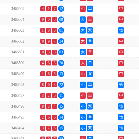
3466505
4
1
7
12
小
单
中
3466504
9
0
0
09
大
单
中
3466503
1
0
0
01
大
双
错
3466502
8
9
7
24
大
单
中
3466501
0
3
0
03
大
单
中
3466500
4
8
8
20
大
单
中
3466499
1
6
6
13
小
双
中
3466498
8
6
8
22
小
单
错
3466497
3
2
6
11
小
单
中
3466496
8
3
4
15
小
双
错
3466495
2
6
6
14
小
单
错
3466494
3
7
5
15
小
双
错