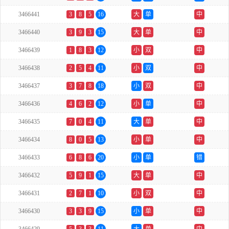
3466441
3
8
5
16
大
单
中
3466440
3
9
3
15
大
单
中
3466439
1
8
3
12
小
双
中
3466438
2
5
4
11
小
双
中
3466437
3
7
8
18
小
双
中
3466436
4
6
2
12
小
单
中
3466435
7
0
4
11
大
单
中
3466434
8
0
5
13
小
单
中
3466433
6
8
6
20
小
单
错
3466432
5
9
1
15
大
单
中
3466431
2
7
1
10
小
双
中
3466430
3
3
9
15
小
单
中