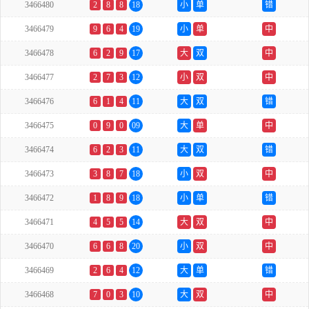
3466480
2
8
8
18
小
单
错
3466479
9
6
4
19
小
单
中
3466478
6
2
9
17
大
双
中
3466477
2
7
3
12
小
双
中
3466476
6
1
4
11
大
双
错
3466475
0
9
0
09
大
单
中
3466474
6
2
3
11
大
双
错
3466473
3
8
7
18
小
双
中
3466472
1
8
9
18
小
单
错
3466471
4
5
5
14
大
双
中
3466470
6
6
8
20
小
双
中
3466469
2
6
4
12
大
单
错
3466468
7
0
3
10
大
双
中