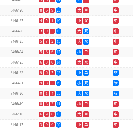
3466429
5
3
3
11
大
单
中
3466428
8
6
9
23
大
单
中
3466427
4
5
1
10
小
双
中
3466426
3
9
3
15
大
双
中
3466425
5
8
2
15
大
双
中
3466424
5
6
6
17
小
单
中
3466423
6
8
0
14
大
双
中
3466422
9
6
7
22
小
单
错
3466421
9
8
2
19
小
双
错
3466420
0
1
4
05
大
双
错
3466419
0
8
3
11
小
单
中
3466418
6
9
0
15
大
单
中
3466417
3
0
6
09
小
单
中