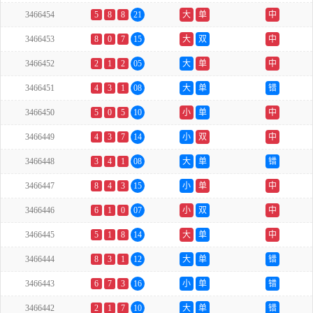
3466454
5
8
8
21
大
单
中
3466453
8
0
7
15
大
双
中
3466452
2
1
2
05
大
单
中
3466451
4
3
1
08
大
单
错
3466450
5
0
5
10
小
单
中
3466449
4
3
7
14
小
双
中
3466448
3
4
1
08
大
单
错
3466447
8
4
3
15
小
单
中
3466446
6
1
0
07
小
双
中
3466445
5
1
8
14
大
单
中
3466444
8
3
1
12
大
单
错
3466443
6
7
3
16
小
单
错
3466442
2
1
7
10
大
单
错