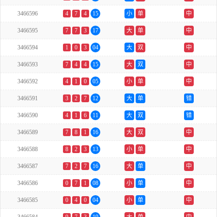
3466596
4
7
4
15
小
单
中
3466595
7
7
3
17
大
单
中
3466594
1
0
3
04
大
双
中
3466593
7
4
4
15
大
双
中
3466592
4
1
0
05
小
单
中
3466591
3
2
7
12
大
单
错
3466590
4
1
6
11
大
双
错
3466589
7
8
1
16
大
双
中
3466588
8
2
3
13
小
单
中
3466587
7
2
7
16
大
单
中
3466586
0
7
1
08
小
单
中
3466585
0
4
0
04
小
单
中