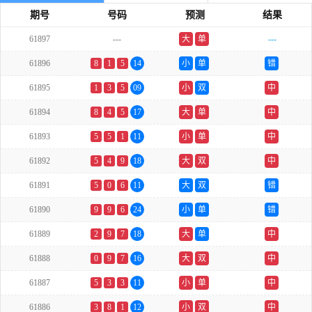
期号
号码
预测
结果
61897
---
大
单
---
61896
8
1
5
14
小
单
错
61895
1
3
5
09
小
双
中
61894
8
4
5
17
大
单
中
61893
5
5
1
11
小
单
中
61892
5
4
9
18
大
双
中
61891
5
0
6
11
大
双
错
61890
9
9
6
24
小
单
错
61889
2
9
7
18
大
单
中
61888
0
9
7
16
大
双
中
61887
5
3
3
11
小
单
中
61886
3
8
1
12
小
双
中