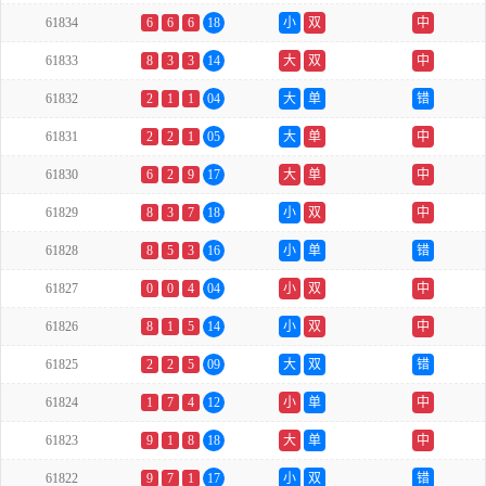
61834
6
6
6
18
小
双
中
61833
8
3
3
14
大
双
中
61832
2
1
1
04
大
单
错
61831
2
2
1
05
大
单
中
61830
6
2
9
17
大
单
中
61829
8
3
7
18
小
双
中
61828
8
5
3
16
小
单
错
61827
0
0
4
04
小
双
中
61826
8
1
5
14
小
双
中
61825
2
2
5
09
大
双
错
61824
1
7
4
12
小
单
中
61823
9
1
8
18
大
单
中
61822
9
7
1
17
小
双
错