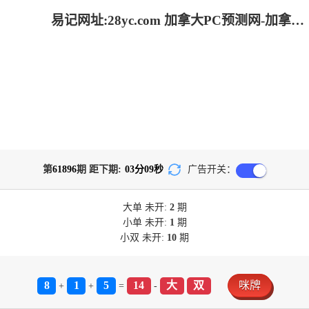
易记网址:28yc.com 加拿大PC预测网-加拿大28开奖|PC结果预测官网_专业的加拿大pc预测数据网站!
第
61896
期 距下期:
03
分
09
秒
广告开关：
大单
未开:
2
期
小单
未开:
1
期
小双
未开:
10
期
8
1
5
14
大
双
咪牌
+
+
=
-