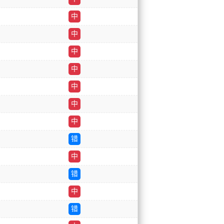
中
中
中
中
中
中
中
错
中
错
中
错