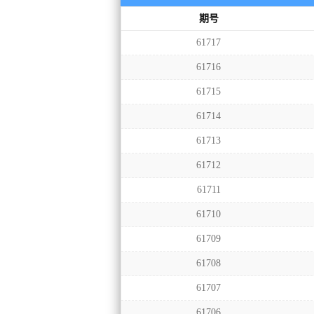
期号
61717
61716
61715
61714
61713
61712
61711
61710
61709
61708
61707
61706