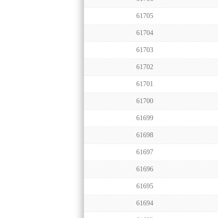
61705
61704
61703
61702
61701
61700
61699
61698
61697
61696
61695
61694