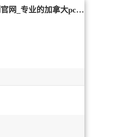
易记网址:28yc.com 加拿大PC预测网-加拿大28开奖|PC结果预测官网_专业的加拿大pc预测数据网站!