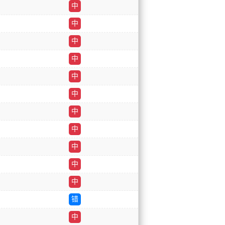
中
中
中
中
中
中
中
中
中
中
中
错
中