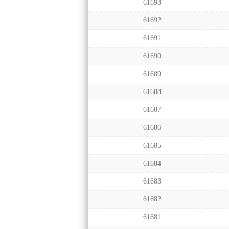
61693
61692
61691
61690
61689
61688
61687
61686
61685
61684
61683
61682
61681