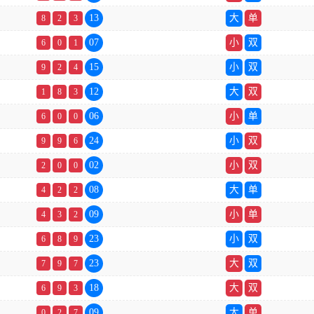
13
大
单
8
2
3
07
小
双
6
0
1
15
小
双
9
2
4
12
大
双
1
8
3
06
小
单
6
0
0
24
小
双
9
9
6
02
小
双
2
0
0
08
大
单
4
2
2
09
小
单
4
3
2
23
小
双
6
8
9
23
大
双
7
9
7
18
大
双
6
9
3
09
大
单
0
2
7