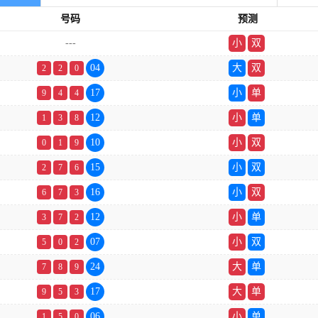
号码
预测
---
小
双
04
大
双
2
2
0
17
小
单
9
4
4
12
小
单
1
3
8
10
小
双
0
1
9
15
小
双
2
7
6
16
小
双
6
7
3
12
小
单
3
7
2
07
小
双
5
0
2
24
大
单
7
8
9
17
大
单
9
5
3
06
小
单
1
5
0