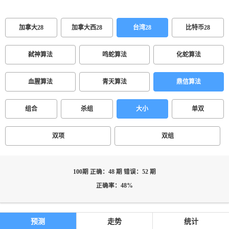
加拿大28
加拿大西28
台湾28
比特币28
弑神算法
鸣蛇算法
化蛇算法
血腥算法
青天算法
鼎信算法
组合
杀组
大小
单双
双项
双组
100期 正确：48 期 错误：52 期
正确率：48%
预测
走势
统计