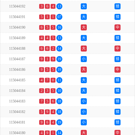
115044192
3
6
4
13
大
错
115044191
5
1
1
07
大
错
115044190
6
5
5
16
大
中
115044189
4
4
5
13
大
错
115044188
6
6
2
14
大
中
115044187
9
1
9
19
小
错
115044186
9
5
5
19
大
中
115044185
4
7
0
11
大
错
115044184
2
3
5
10
大
错
115044183
7
5
6
18
小
错
115044182
5
9
4
18
小
错
115044181
9
6
4
19
小
错
115044180
4
9
1
14
大
中