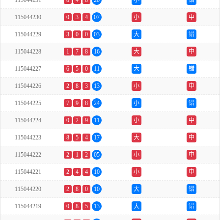
115044231
8
4
8
20
小
错
115044230
0
3
4
07
小
中
115044229
3
0
0
03
大
错
115044228
1
7
8
16
大
中
115044227
6
5
0
11
大
错
115044226
2
8
3
13
小
中
115044225
7
9
8
24
小
错
115044224
0
2
9
11
小
中
115044223
8
5
4
17
大
中
115044222
2
1
2
05
小
中
115044221
2
4
4
10
小
中
115044220
2
8
0
10
大
错
115044219
0
8
5
13
大
错