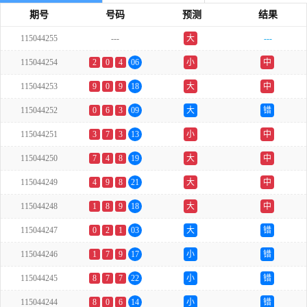
期号
号码
预测
结果
115044255
---
大
---
双
115044254
2
0
4
06
小
中
115044253
9
0
9
18
大
中
115044252
0
6
3
09
大
错
115044251
3
7
3
13
小
中
115044250
7
4
8
19
大
中
115044249
4
9
8
21
大
中
115044248
1
8
9
18
大
中
115044247
0
2
1
03
大
错
115044246
1
7
9
17
小
错
115044245
8
7
7
22
小
错
115044244
8
0
6
14
小
错