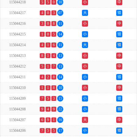
115044218
5
5
0
10
小
中
115044217
4
0
3
07
大
错
115044216
3
0
8
11
小
中
115044215
1
8
5
14
小
错
115044214
4
1
6
11
大
错
115044213
8
1
4
13
小
中
115044212
5
1
7
13
小
中
115044211
4
2
8
14
小
错
115044210
1
1
8
10
小
中
115044209
7
5
3
15
小
错
115044208
9
4
9
22
小
错
115044207
6
9
1
16
大
中
115044206
7
5
5
17
小
错