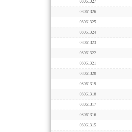
08061327
08061326
08061325
08061324
08061323
08061322
08061321
08061320
08061319
08061318
08061317
08061316
08061315