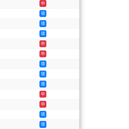
中
错
错
错
中
中
错
错
错
中
中
错
错