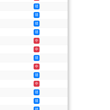
错
错
错
错
中
中
错
中
错
中
错
错
错