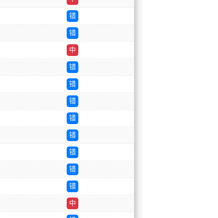
错
错
中
错
错
错
错
错
错
错
错
中