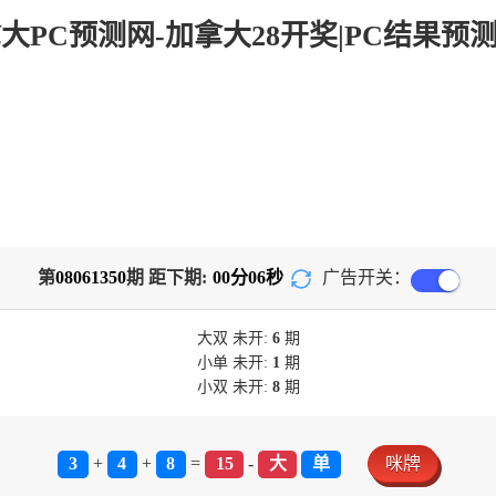
第
08061350
期 距下期:
00
分
06
秒
广告开关：
大双
未开:
6
期
小单
未开:
1
期
小双
未开:
8
期
3
+
4
+
8
=
15
-
大
单
咪牌