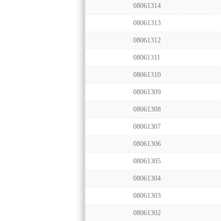
08061314
08061313
08061312
08061311
08061310
08061309
08061308
08061307
08061306
08061305
08061304
08061303
08061302