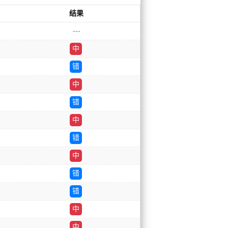
结果
---
中
错
中
错
中
错
中
错
错
中
中