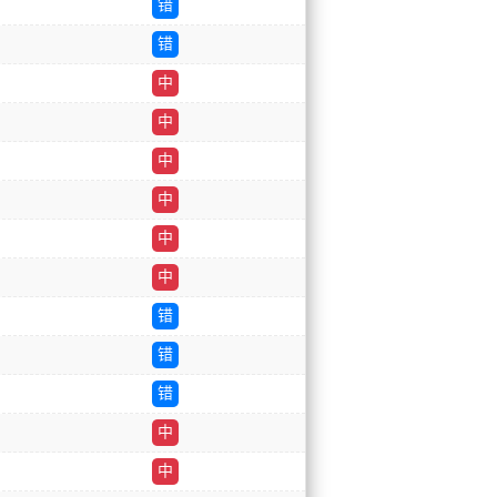
错
错
中
中
中
中
中
中
错
错
错
中
中