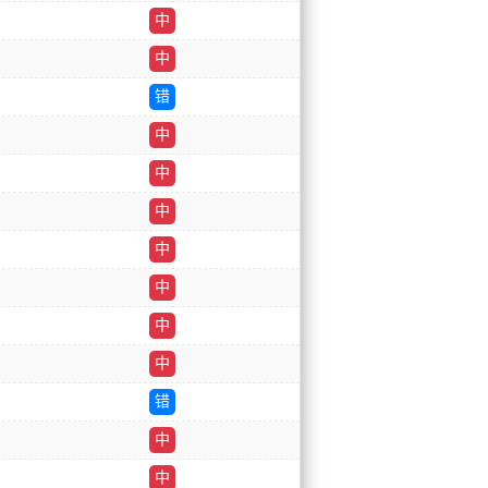
中
中
错
中
中
中
中
中
中
中
错
中
中