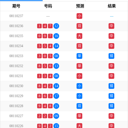
期号
号码
预测
结果
08110237
---
小
---
08110236
1
4
7
12
双
中
08110235
0
9
7
16
大
中
08110234
5
5
4
14
双
中
08110233
3
0
5
08
单
错
08110232
8
5
0
13
单
中
08110231
1
3
4
08
小
中
08110230
8
4
2
14
小
错
08110229
8
6
3
17
小
错
08110228
9
4
8
21
双
错
08110227
2
2
5
09
单
中
08110226
9
4
2
15
大
中