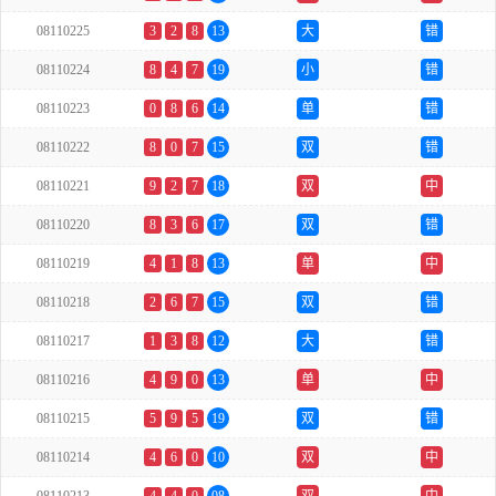
08110225
3
2
8
13
大
错
08110224
8
4
7
19
小
错
08110223
0
8
6
14
单
错
08110222
8
0
7
15
双
错
08110221
9
2
7
18
双
中
08110220
8
3
6
17
双
错
08110219
4
1
8
13
单
中
08110218
2
6
7
15
双
错
08110217
1
3
8
12
大
错
08110216
4
9
0
13
单
中
08110215
5
9
5
19
双
错
08110214
4
6
0
10
双
中