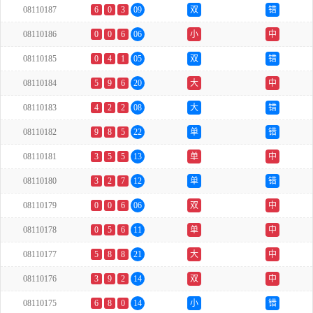
08110187
6
0
3
09
双
错
08110186
0
0
6
06
小
中
08110185
0
4
1
05
双
错
08110184
5
9
6
20
大
中
08110183
4
2
2
08
大
错
08110182
9
8
5
22
单
错
08110181
3
5
5
13
单
中
08110180
3
2
7
12
单
错
08110179
0
0
6
06
双
中
08110178
0
5
6
11
单
中
08110177
5
8
8
21
大
中
08110176
3
9
2
14
双
中
08110175
6
8
0
14
小
错