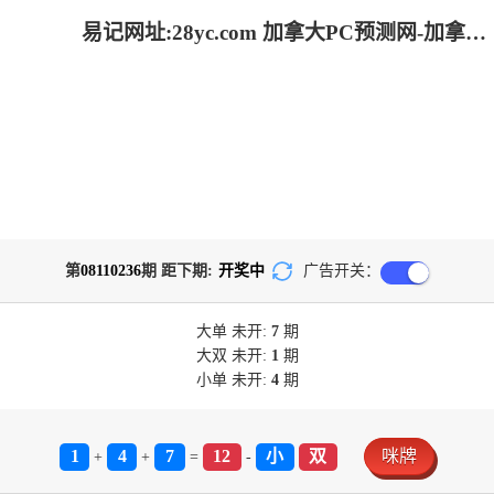
易记网址:28yc.com 加拿大PC预测网-加拿大28开奖|PC结果预测官网_专业的加拿大pc预测数据网站!
第
08110236
期 距下期:
开奖中
广告开关：
大单
未开:
7
期
大双
未开:
1
期
小单
未开:
4
期
1
4
7
12
小
双
咪牌
+
+
=
-