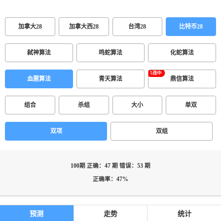
加拿大28
加拿大西28
台湾28
比特币28
弑神算法
鸣蛇算法
化蛇算法
血腥算法
青天算法
鼎信算法
组合
杀组
大小
单双
双项
双组
100期 正确：47 期 错误：53 期
正确率：47%
预测
走势
统计