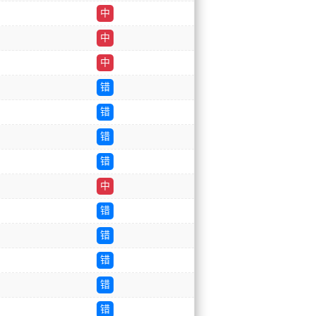
中
中
中
错
错
错
错
中
错
错
错
错
错