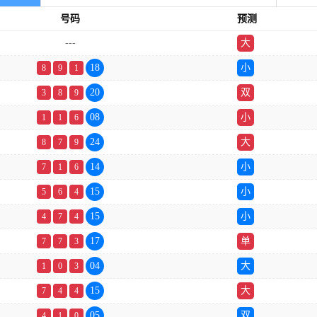
号码
预测
---
大
18
小
8
9
1
20
双
3
8
9
08
小
1
1
6
24
大
8
7
9
14
小
7
1
6
15
小
5
6
4
15
小
4
7
4
17
单
7
7
3
04
大
1
0
3
15
大
7
4
4
05
双
4
1
0