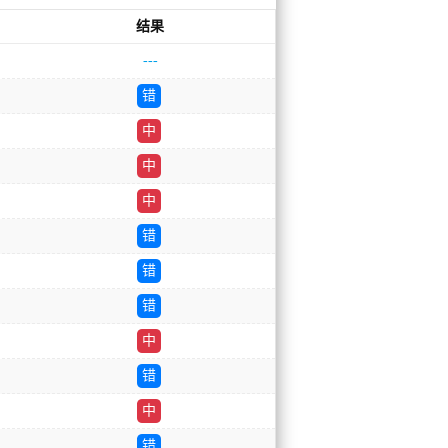
结果
---
错
中
中
中
错
错
错
中
错
中
错