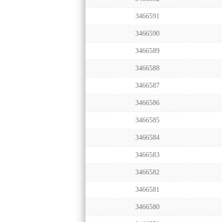
3466591
3466590
3466589
3466588
3466587
3466586
3466585
3466584
3466583
3466582
3466581
3466580