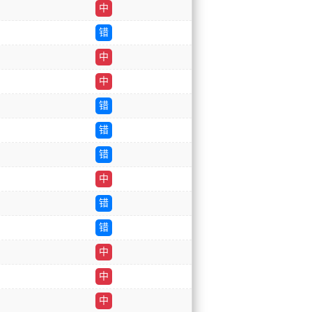
中
错
中
中
错
错
错
中
错
错
中
中
中