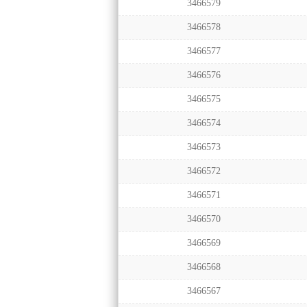
3466579
3466578
3466577
3466576
3466575
3466574
3466573
3466572
3466571
3466570
3466569
3466568
3466567