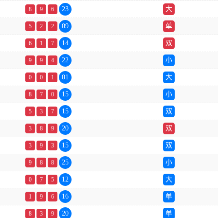
23
大
8
9
6
09
单
5
2
2
14
双
6
1
7
22
小
9
9
4
01
大
0
0
1
15
小
8
7
0
15
双
5
3
7
20
双
3
8
9
15
双
3
9
3
25
小
9
8
8
12
大
0
7
5
16
单
1
9
6
20
单
8
3
9