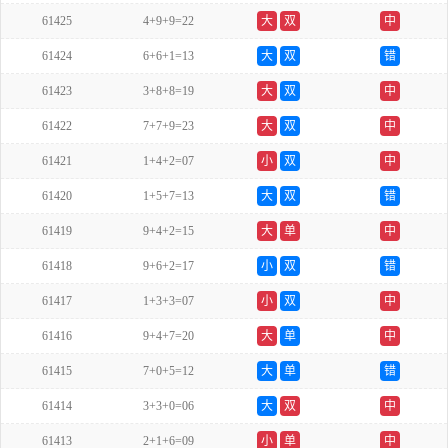
61425
4+9+9=22
大
双
中
61424
6+6+1=13
大
双
错
61423
3+8+8=19
大
双
中
61422
7+7+9=23
大
双
中
61421
1+4+2=07
小
双
中
61420
1+5+7=13
大
双
错
61419
9+4+2=15
大
单
中
61418
9+6+2=17
小
双
错
61417
1+3+3=07
小
双
中
61416
9+4+7=20
大
单
中
61415
7+0+5=12
大
单
错
61414
3+3+0=06
大
双
中
61413
2+1+6=09
小
单
中