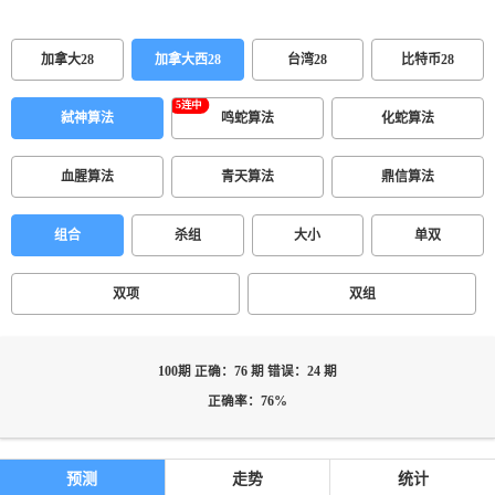
加拿大28
加拿大西28
台湾28
比特币28
弑神算法
鸣蛇算法
化蛇算法
血腥算法
青天算法
鼎信算法
组合
杀组
大小
单双
双项
双组
100期 正确：76 期 错误：24 期
正确率：76%
预测
走势
统计