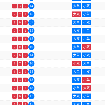
14
大单
小双
5
3
6
16
大双
小单
7
7
2
07
大单
小双
1
0
6
15
大双
小单
9
4
2
15
大双
小单
4
7
4
10
大单
小双
2
0
8
14
大单
小双
9
0
5
10
小双
大单
3
7
0
14
大单
小双
3
2
9
13
大双
小单
1
3
9
18
小单
大双
7
2
9
17
大双
小单
9
6
2
15
大双
小单
9
4
2