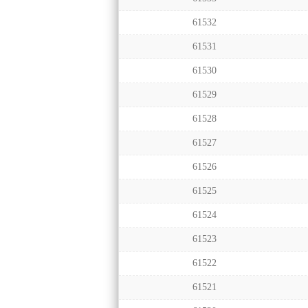
61532
61531
61530
61529
61528
61527
61526
61525
61524
61523
61522
61521