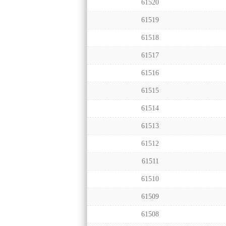
61520
61519
61518
61517
61516
61515
61514
61513
61512
61511
61510
61509
61508