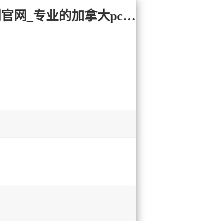
易记网址:28yc.com 加拿大PC预测网-加拿大28开奖|PC结果预测官网_专业的加拿大pc预测数据网站!