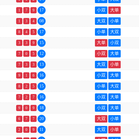
17
小双
大单
1
7
9
08
大双
小单
1
3
4
17
小单
大双
8
4
5
15
大单
小双
3
3
9
12
小双
大单
7
0
5
13
大双
小单
7
3
3
16
小双
大单
9
1
6
15
小单
大双
8
2
5
16
小双
大单
7
2
7
18
小双
大单
9
0
9
20
大双
小单
6
7
7
11
大双
小单
2
0
9