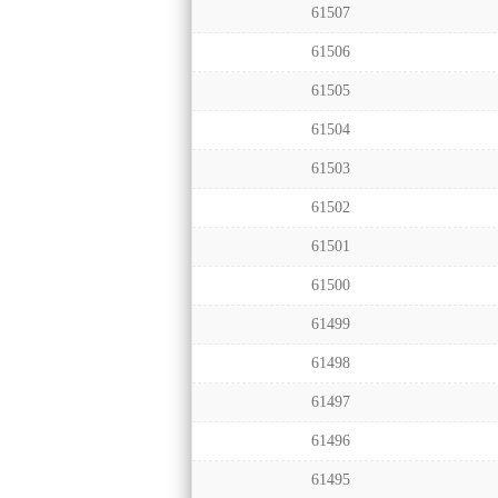
61507
61506
61505
61504
61503
61502
61501
61500
61499
61498
61497
61496
61495