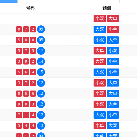
号码
预测
---
小双
大单
09
大双
小单
0
7
2
05
小双
大单
5
0
0
17
大单
小双
5
7
5
14
大双
小单
3
9
2
15
大双
小单
5
6
4
12
小双
大单
3
7
2
12
小双
大单
0
6
6
12
小双
大单
9
0
3
12
大双
小单
7
1
4
13
小单
大双
5
4
4
04
小单
大双
1
1
2