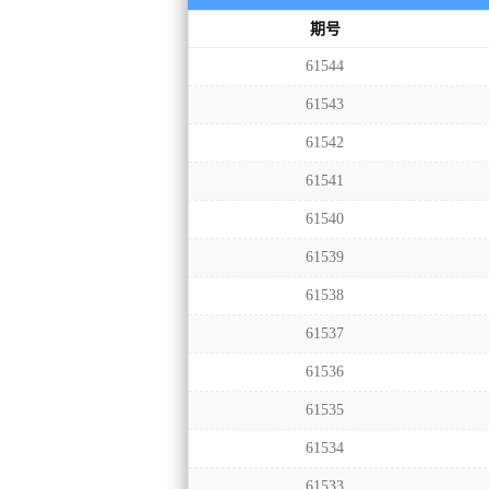
期号
61544
61543
61542
61541
61540
61539
61538
61537
61536
61535
61534
61533