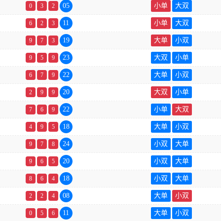
05
小单
大双
0
3
2
11
小单
大双
6
2
3
19
大单
小双
9
7
3
23
大双
小单
9
5
9
22
大单
小双
6
7
9
20
大双
小单
2
9
9
22
小单
大双
7
6
9
18
大单
小双
4
9
5
24
小双
大单
9
7
8
20
小双
大单
9
6
5
18
小双
大单
8
6
4
08
大单
小双
2
2
4
11
大单
小双
0
5
6