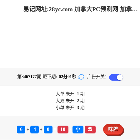
易记网址:28yc.com 加拿大PC预测网-加拿大28开奖|PC结果预测官网_专业的加拿大pc预测数据网站!
第
3467177
期 距下期:
02
分
01
秒
广告开关：
大单
未开:
1
期
大双
未开:
2
期
小单
未开:
3
期
6
4
0
10
小
双
咪牌
+
+
=
-