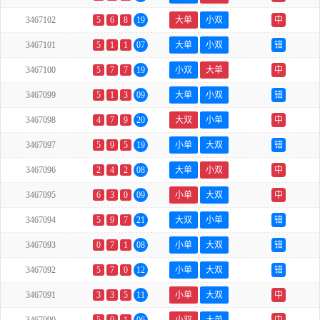
3467102
5
6
8
19
大单
小双
中
3467101
5
1
1
07
大单
小双
错
3467100
5
7
7
19
小双
大单
中
3467099
5
1
3
09
大单
小双
错
3467098
4
7
9
20
大双
小单
中
3467097
5
9
5
19
小单
大双
错
3467096
2
4
2
08
大单
小双
中
3467095
6
3
0
09
小单
大双
中
3467094
5
9
7
21
大双
小单
错
3467093
0
7
1
08
小单
大双
错
3467092
5
7
0
12
小单
大双
错
3467091
3
3
5
11
小单
大双
中