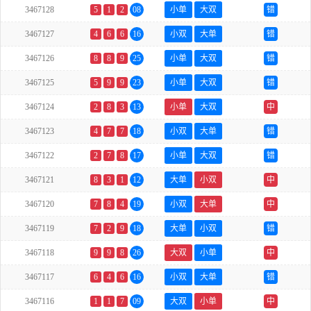
3467128
5
1
2
08
小单
大双
错
3467127
4
6
6
16
小双
大单
错
3467126
8
8
9
25
小单
大双
错
3467125
5
9
9
23
小单
大双
错
3467124
2
8
3
13
小单
大双
中
3467123
4
7
7
18
小双
大单
错
3467122
2
7
8
17
小单
大双
错
3467121
8
3
1
12
大单
小双
中
3467120
7
8
4
19
小双
大单
中
3467119
7
2
9
18
大单
小双
错
3467118
9
9
8
26
大双
小单
中
3467117
6
4
6
16
小双
大单
错
3467116
1
1
7
09
大双
小单
中