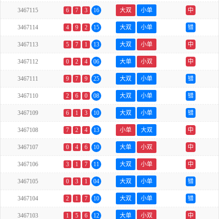
3467115
6
7
3
16
大双
小单
中
3467114
4
9
2
15
大双
小单
错
3467113
5
7
1
13
大双
小单
中
3467112
0
2
4
06
大单
小双
中
3467111
9
7
9
25
大双
小单
错
3467110
2
6
0
08
大双
小单
错
3467109
6
1
3
10
大双
小单
错
3467108
7
2
4
13
小单
大双
中
3467107
0
4
6
10
大单
小双
中
3467106
3
1
7
11
大双
小单
中
3467105
0
3
1
04
大双
小单
错
3467104
2
1
7
10
大双
小单
错
3467103
1
5
6
12
大单
小双
中