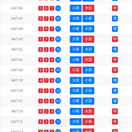
3467166
1
6
7
14
小单
大双
中
3467165
0
7
1
08
大双
小单
错
3467164
1
9
7
17
小单
大双
错
3467163
1
3
2
06
大单
小双
中
3467162
6
2
2
10
小单
大双
错
3467161
4
8
4
16
小单
大双
中
3467160
0
0
4
04
小双
大单
中
3467159
4
7
4
15
大双
小单
错
3467158
2
3
9
14
大单
小双
错
3467157
1
0
3
04
小单
大双
错
3467156
8
2
4
14
小单
大双
中
3467155
8
2
1
11
大双
小单
中