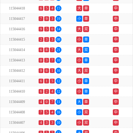
115044418
6
5
4
15
大
单
中
115044417
7
9
3
19
小
单
中
115044416
9
5
0
14
大
双
中
115044415
2
3
3
08
小
单
中
115044414
6
8
7
21
大
双
中
115044413
0
3
7
10
小
单
中
115044412
9
6
1
16
大
双
中
115044411
6
1
5
12
小
单
中
115044410
6
2
4
12
小
单
中
115044409
4
0
7
11
大
单
中
115044408
7
5
4
16
小
双
中
115044407
4
3
3
10
小
双
中