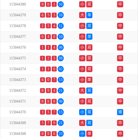
115044380
9
0
1
10
小
双
中
115044379
6
5
5
16
大
单
中
115044378
2
5
4
11
小
双
中
115044377
6
4
0
10
小
单
中
115044376
1
1
4
06
小
双
中
115044375
1
2
5
08
小
双
中
115044374
1
1
0
02
小
双
中
115044373
6
0
7
13
小
单
中
115044372
8
9
4
21
大
双
中
115044371
0
6
0
06
小
双
中
115044370
3
5
7
15
小
双
错
115044369
5
7
9
21
大
双
中
115044368
8
9
6
23
小
单
中