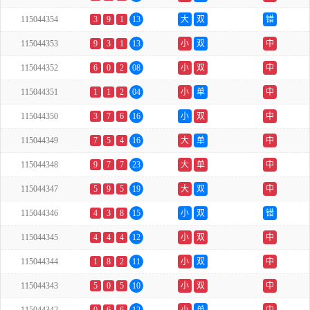
115044354
3
9
1
13
大
双
错
115044353
9
3
1
13
小
双
中
115044352
6
0
2
08
小
双
中
115044351
1
1
2
04
小
单
中
115044350
3
7
6
16
小
双
中
115044349
7
5
4
16
大
单
中
115044348
9
7
7
23
大
单
中
115044347
5
9
5
19
大
双
中
115044346
4
3
8
15
小
双
错
115044345
4
4
4
12
小
双
中
115044344
1
8
2
11
小
双
中
115044343
5
0
5
10
小
双
中