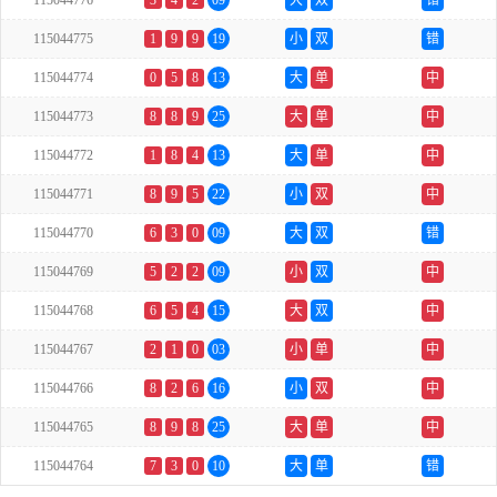
115044776
3
4
2
09
大
双
错
115044775
1
9
9
19
小
双
错
115044774
0
5
8
13
大
单
中
115044773
8
8
9
25
大
单
中
115044772
1
8
4
13
大
单
中
115044771
8
9
5
22
小
双
中
115044770
6
3
0
09
大
双
错
115044769
5
2
2
09
小
双
中
115044768
6
5
4
15
大
双
中
115044767
2
1
0
03
小
单
中
115044766
8
2
6
16
小
双
中
115044765
8
9
8
25
大
单
中
115044764
7
3
0
10
大
单
错