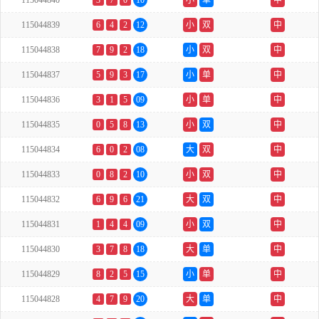
115044840
3
7
0
10
小
单
中
115044839
6
4
2
12
小
双
中
115044838
7
9
2
18
小
双
中
115044837
5
9
3
17
小
单
中
115044836
3
1
5
09
小
单
中
115044835
0
5
8
13
小
双
中
115044834
6
0
2
08
大
双
中
115044833
0
8
2
10
小
双
中
115044832
6
9
6
21
大
双
中
115044831
1
4
4
09
小
双
中
115044830
3
7
8
18
大
单
中
115044829
8
2
5
15
小
单
中
115044828
4
7
9
20
大
单
中