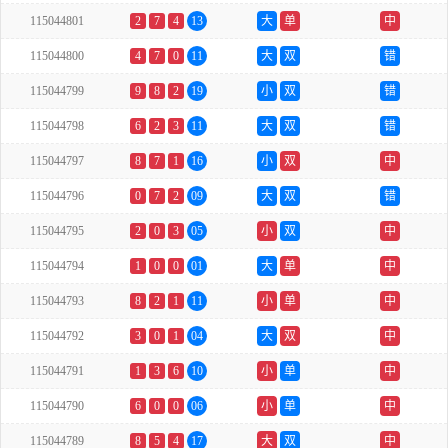
115044801
2
7
4
13
大
单
中
115044800
4
7
0
11
大
双
错
115044799
9
8
2
19
小
双
错
115044798
6
2
3
11
大
双
错
115044797
8
7
1
16
小
双
中
115044796
0
7
2
09
大
双
错
115044795
2
0
3
05
小
双
中
115044794
1
0
0
01
大
单
中
115044793
8
2
1
11
小
单
中
115044792
3
0
1
04
大
双
中
115044791
1
3
6
10
小
单
中
115044790
6
0
0
06
小
单
中
115044789
8
5
4
17
大
双
中