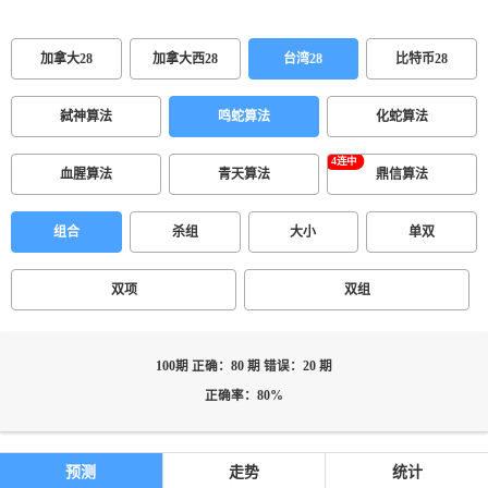
加拿大28
加拿大西28
台湾28
比特币28
弑神算法
鸣蛇算法
化蛇算法
血腥算法
青天算法
鼎信算法
组合
杀组
大小
单双
双项
双组
100期 正确：80 期 错误：20 期
正确率：80%
预测
走势
统计