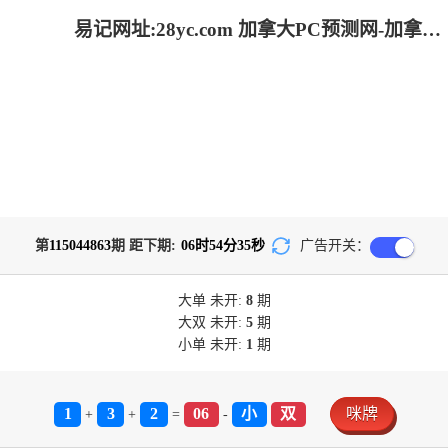
易记网址:28yc.com 加拿大PC预测网-加拿大28开奖|PC结果预测官网_专业的加拿大pc预测数据网站!
第
115044863
期 距下期:
06
时
54
分
35
秒
广告开关：
大单
未开:
8
期
大双
未开:
5
期
小单
未开:
1
期
1
3
2
06
小
双
咪牌
+
+
=
-