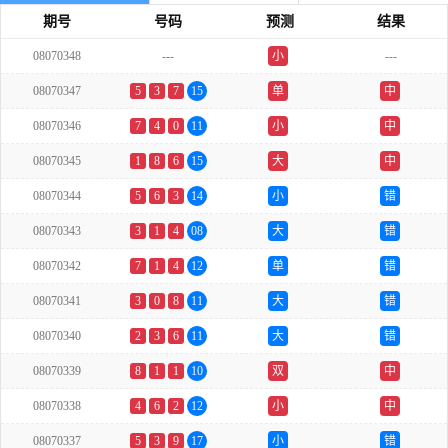
期号
号码
预测
结果
08070348
---
小
---
08070347
5
3
7
15
单
中
08070346
7
4
0
11
小
中
08070345
1
8
6
15
大
中
08070344
5
6
3
14
小
错
08070343
3
1
4
08
大
错
08070342
7
1
4
12
单
错
08070341
3
0
8
11
大
错
08070340
2
3
6
11
大
错
08070339
8
1
1
10
双
中
08070338
4
6
2
12
小
中
08070337
5
3
9
17
小
错