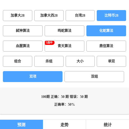
加拿大28
加拿大西28
台湾28
比特币28
弑神算法
鸣蛇算法
化蛇算法
血腥算法
青天算法
鼎信算法
组合
杀组
大小
单双
双项
双组
100期 正确：50 期 错误：50 期
正确率：50%
预测
走势
统计