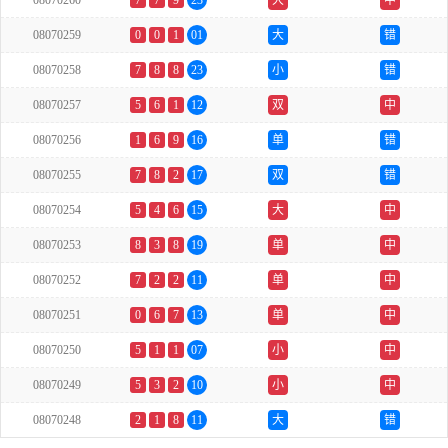
08070260
7
7
9
23
大
中
08070259
0
0
1
01
大
错
08070258
7
8
8
23
小
错
08070257
5
6
1
12
双
中
08070256
1
6
9
16
单
错
08070255
7
8
2
17
双
错
08070254
5
4
6
15
大
中
08070253
8
3
8
19
单
中
08070252
7
2
2
11
单
中
08070251
0
6
7
13
单
中
08070250
5
1
1
07
小
中
08070249
5
3
2
10
小
中
08070248
2
1
8
11
大
错