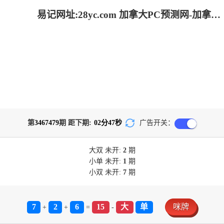
易记网址:28yc.com 加拿大PC预测网-加拿大28开奖|PC结果预测官网_专业的加拿大pc预测数据网站!
第
3467479
期 距下期:
02
分
47
秒
广告开关：
大双
未开:
2
期
小单
未开:
1
期
小双
未开:
7
期
7
2
6
15
大
单
咪牌
+
+
=
-