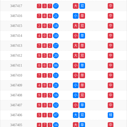
3467417
7
3
7
17
大
双
中
3467416
7
8
6
21
小
单
中
3467415
2
9
7
18
大
双
中
3467414
4
0
6
10
小
单
中
3467413
7
8
2
17
大
单
中
3467412
9
5
6
20
大
双
中
3467411
0
6
0
06
小
单
中
3467410
7
1
3
11
小
单
中
3467409
4
9
8
21
小
单
中
3467408
9
2
5
16
小
双
中
3467407
9
3
0
12
小
单
中
3467406
5
1
1
07
大
双
错
3467405
4
7
5
16
大
单
中