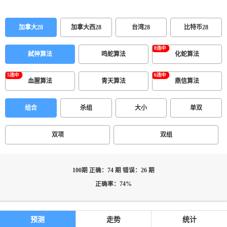
加拿大28
加拿大西28
台湾28
比特币28
弑神算法
鸣蛇算法
化蛇算法
血腥算法
青天算法
鼎信算法
组合
杀组
大小
单双
双项
双组
100期 正确：74 期 错误：26 期
正确率：74%
预测
走势
统计