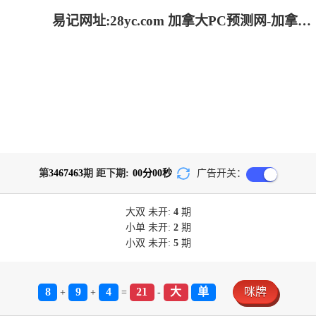
易记网址:28yc.com 加拿大PC预测网-加拿大28开奖|PC结果预测官网_专业的加拿大pc预测数据网站!
第
3467463
期 距下期:
00
分
00
秒
广告开关：
大双
未开:
4
期
小单
未开:
2
期
小双
未开:
5
期
8
9
4
21
大
单
咪牌
+
+
=
-