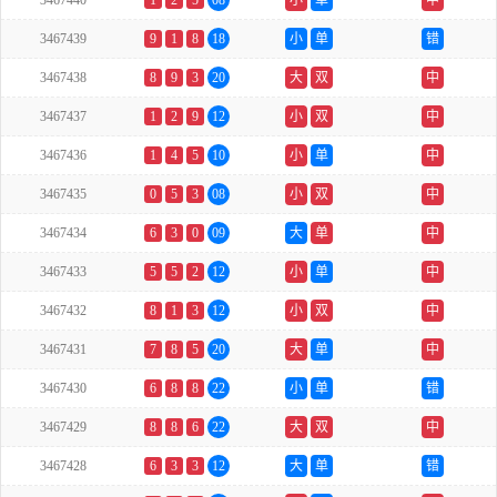
3467440
1
2
5
08
小
单
中
3467439
9
1
8
18
小
单
错
3467438
8
9
3
20
大
双
中
3467437
1
2
9
12
小
双
中
3467436
1
4
5
10
小
单
中
3467435
0
5
3
08
小
双
中
3467434
6
3
0
09
大
单
中
3467433
5
5
2
12
小
单
中
3467432
8
1
3
12
小
双
中
3467431
7
8
5
20
大
单
中
3467430
6
8
8
22
小
单
错
3467429
8
8
6
22
大
双
中
3467428
6
3
3
12
大
单
错