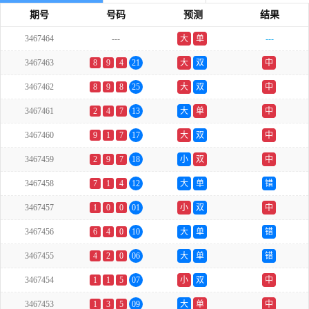
期号
号码
预测
结果
3467464
---
大
单
---
3467463
8
9
4
21
大
双
中
3467462
8
9
8
25
大
双
中
3467461
2
4
7
13
大
单
中
3467460
9
1
7
17
大
双
中
3467459
2
9
7
18
小
双
中
3467458
7
1
4
12
大
单
错
3467457
1
0
0
01
小
双
中
3467456
6
4
0
10
大
单
错
3467455
4
2
0
06
大
单
错
3467454
1
1
5
07
小
双
中
3467453
1
3
5
09
大
单
中