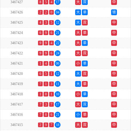
3467427
8
5
4
17
大
双
中
3467426
2
2
0
04
大
单
错
3467425
4
3
5
12
大
双
中
3467424
6
9
6
21
大
单
中
3467423
9
9
4
22
大
单
中
3467422
9
9
6
24
大
双
中
3467421
1
4
1
06
小
单
中
3467420
6
5
1
12
大
双
中
3467419
7
1
3
11
大
单
中
3467418
1
8
1
10
小
单
中
3467417
7
3
7
17
大
双
中
3467416
7
8
6
21
小
单
中
3467415
2
9
7
18
大
双
中