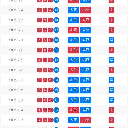
08061305
4
4
5
13
小单
大双
中
08061304
2
7
4
13
大双
小单
中
08061303
3
9
2
14
小单
大双
中
08061302
0
3
9
12
小双
大单
中
08061301
5
5
0
10
小单
大双
错
08061300
2
0
5
07
小单
大双
中
08061299
4
7
2
13
大单
小双
错
08061298
5
5
9
19
大单
小双
中
08061297
0
2
6
08
小单
大双
错
08061296
8
8
3
19
小单
大双
错
08061295
3
0
8
11
大单
小双
错
08061294
1
2
2
05
小单
大双
中
08061293
4
3
2
09
大双
小单
中