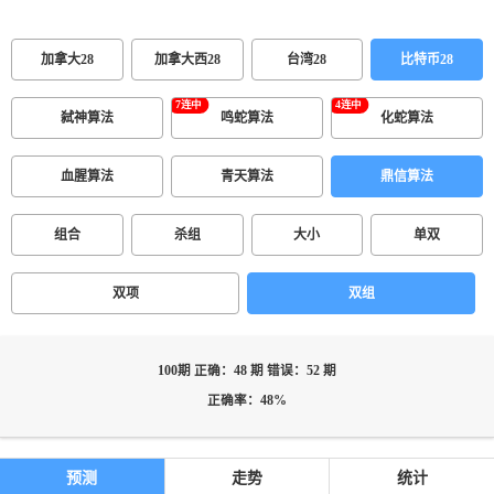
加拿大28
加拿大西28
台湾28
比特币28
弑神算法
鸣蛇算法
化蛇算法
血腥算法
青天算法
鼎信算法
组合
杀组
大小
单双
双项
双组
100期 正确：48 期 错误：52 期
正确率：48%
预测
走势
统计