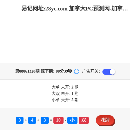
易记网址:28yc.com 加拿大PC预测网-加拿大28开奖|PC结果预测官网_专业的加拿大pc预测数据网站!
第
08061328
期 距下期:
00
分
39
秒
广告开关：
大单
未开:
2
期
大双
未开:
1
期
小单
未开:
5
期
3
4
3
10
小
双
咪牌
+
+
=
-